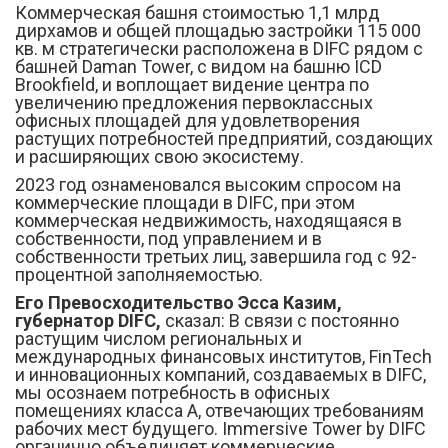
Коммерческая башня стоимостью 1,1 млрд
дирхамов и общей площадью застройки 115 000
кв. м стратегически расположена в DIFC рядом с
башней Daman Tower, с видом на башню ICD
Brookfield, и воплощает видение центра по
увеличению предложения первоклассных
офисных площадей для удовлетворения
растущих потребностей предприятий, создающих
и расширяющих свою экосистему.
2023 год ознаменовался высоким спросом на
коммерческие площади в DIFC, при этом
коммерческая недвижимость, находящаяся в
собственности, под управлением и в
собственности третьих лиц, завершила год с 92-
процентной заполняемостью.
Его Превосходительство Эсса Казим,
губернатор DIFC,
сказал: В связи с постоянно
растущим числом региональных и
международных финансовых институтов, FinTech
и инновационных компаний, создаваемых в DIFC,
мы осознаем потребность в офисных
помещениях класса А, отвечающих требованиям
рабочих мест будущего. Immersive Tower by DIFC
органично объединяет коммерческие,