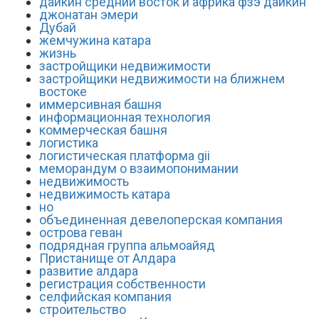
дайкин средний восток и африка фзэ дайкин
джонатан эмери
Дубай
жемчужина катара
жизнь
застройщики недвижимости
застройщики недвижимости на ближнем
востоке
иммерсивная башня
информационная технология
коммерческая башня
логистика
логистическая платформа gii
меморандум о взаимопонимании
недвижимость
недвижимость катара
но
объединенная девелоперская компания
острова геван
подрядная группа альмоайяд
Пристанище от Алдара
развитие алдара
регистрация собственности
селфийская компания
строительство