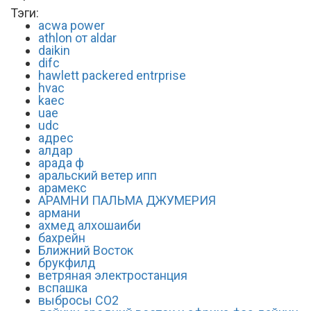
Тэги:
acwa power
athlon от aldar
daikin
difc
hawlett packered entrprise
hvac
kaec
uae
udc
адрес
алдар
арада ф
аральский ветер ипп
арамекс
АРАМНИ ПАЛЬМА ДЖУМЕРИЯ
армани
ахмед алхошаиби
бахрейн
Ближний Восток
брукфилд
ветряная электростанция
вспашка
выбросы СО2