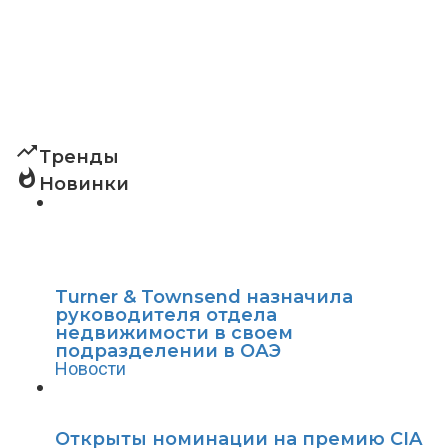
trending_up
Тренды
whatshot
Новинки
Turner & Townsend назначила
руководителя отдела
недвижимости в своем
подразделении в ОАЭ
Новости
Открыты номинации на премию CIA