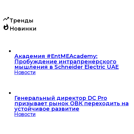
trending_up
Тренды
whatshot
Новинки
Академия #EntMEAcademy:
Пробуждение интрапренерского
мышления в Schneider Electric UAE
Новости
Генеральный директор DC Pro
призывает рынок ОВК переходить на
устойчивое развитие
Новости