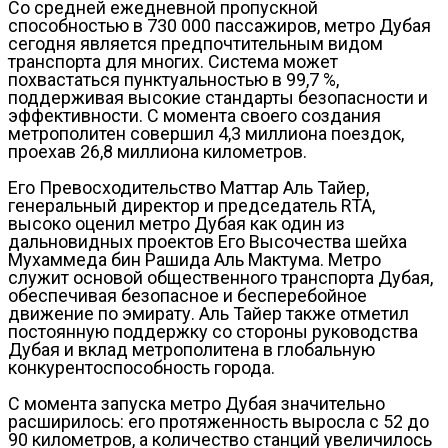
Со средней ежедневной пропускной
способностью в 730 000 пассажиров, метро Дубая
сегодня является предпочтительным видом
транспорта для многих. Система может
похвастаться пунктуальностью в 99,7 %,
поддерживая высокие стандарты безопасности и
эффективности. С момента своего создания
метрополитен совершил 4,3 миллиона поездок,
проехав 26,8 миллиона километров.
Его Превосходительство Маттар Аль Тайер,
генеральный директор и председатель RTA,
высоко оценил метро Дубая как один из
дальновидных проектов Его Высочества шейха
Мухаммеда бин Рашида Аль Мактума. Метро
служит основой общественного транспорта Дубая,
обеспечивая безопасное и бесперебойное
движение по эмирату. Аль Тайер также отметил
постоянную поддержку со стороны руководства
Дубая и вклад метрополитена в глобальную
конкурентоспособность города.
С момента запуска метро Дубая значительно
расширилось: его протяженность выросла с 52 до
90 километров, а количество станций увеличилось