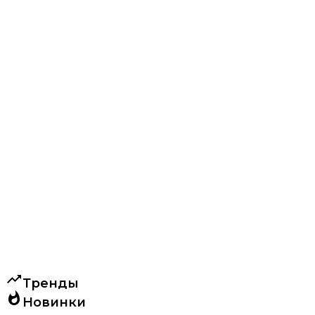
trending_up
Тренды
whatshot
Новинки