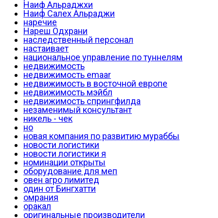
Наиф Альраджхи
Наиф Салех Альраджи
наречие
Нареш Одхрани
наследственный персонал
настаивает
национальное управление по туннелям
недвижимость
недвижимость emaar
недвижимость в восточной европе
недвижимость мэйбл
недвижимость спрингфилда
незаменимый консультант
никель - чек
но
новая компания по развитию мураббы
новости логистики
новости логистики я
номинации открыты
оборудование для меп
овен агро лимитед
один от Бингхатти
омрания
оракал
оригинальные производители