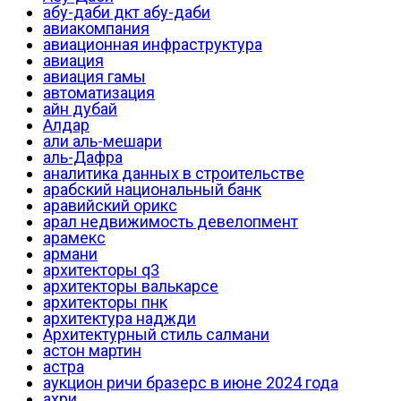
абу-даби дкт абу-даби
авиакомпания
авиационная инфраструктура
авиация
авиация гамы
автоматизация
айн дубай
Алдар
али аль-мешари
аль-Дафра
аналитика данных в строительстве
арабский национальный банк
аравийский орикс
арал недвижимость девелопмент
арамекс
армани
архитекторы q3
архитекторы валькарсе
архитекторы пнк
архитектура наджди
Архитектурный стиль салмани
астон мартин
астра
аукцион ричи бразерс в июне 2024 года
ахри