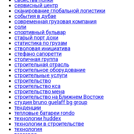
сервисный центр
сканирование глобальной логистики
события в дубае
современная грузовая компания
соли
спортивный бульвар
старый порт дохи
статистика по грузам
стволовая инициатива
стефано сапоретти
столичная группа
строительная отрасль
строительное оборудование
строительные услуги
строительство
строительство кса
строительство мена
строительство на Ближнем Востоке
студия bruno guelaff bg group
тенденции
тепловые батареи rondo
технологии huddex
технологии в строительстве
технология