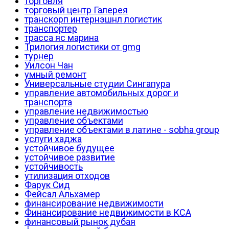
торговля
торговый центр Галерея
транскорп интернэшнл логистик
транспортер
трасса яс марина
Трилогия логистики от gmg
турнер
Уилсон Чан
умный ремонт
Универсальные студии Сингапура
управление автомобильных дорог и
транспорта
управление недвижимостью
управление объектами
управление объектами в латине - sobha group
услуги хаджа
устойчивое будущее
устойчивое развитие
устойчивость
утилизация отходов
Фарук Сид
Фейсал Альхамер
финансирование недвижимости
Финансирование недвижимости в КСА
финансовый рынок дубая