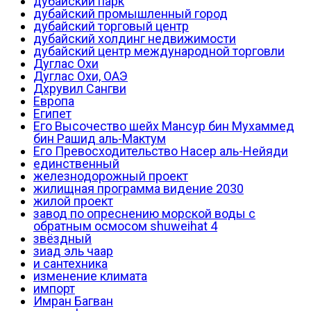
дубайский парк
дубайский промышленный город
дубайский торговый центр
дубайский холдинг недвижимости
дубайский центр международной торговли
Дуглас Охи
Дуглас Охи, ОАЭ
Дхрувил Сангви
Европа
Египет
Его Высочество шейх Мансур бин Мухаммед
бин Рашид аль-Мактум
Его Превосходительство Насер аль-Нейяди
единственный
железнодорожный проект
жилищная программа видение 2030
жилой проект
завод по опреснению морской воды с
обратным осмосом shuweihat 4
звёздный
зиад эль чаар
и сантехника
изменение климата
импорт
Имран Багван