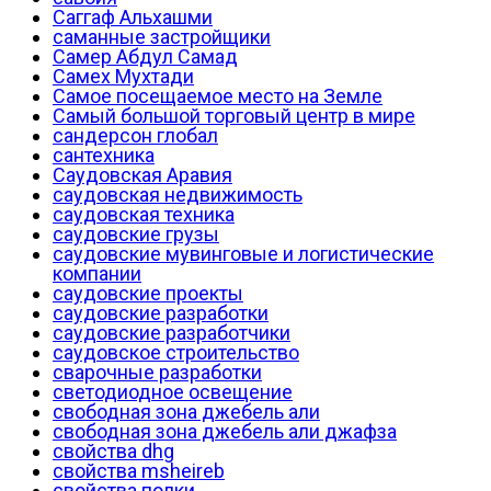
Саггаф Альхашми
саманные застройщики
Самер Абдул Самад
Самех Мухтади
Самое посещаемое место на Земле
Самый большой торговый центр в мире
сандерсон глобал
сантехника
Саудовская Аравия
саудовская недвижимость
саудовская техника
саудовские грузы
саудовские мувинговые и логистические
компании
саудовские проекты
саудовские разработки
саудовские разработчики
саудовское строительство
сварочные разработки
светодиодное освещение
свободная зона джебель али
свободная зона джебель али джафза
свойства dhg
свойства msheireb
свойства полки