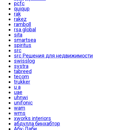
pcfc
quiqup
rak
rakez
ramboll
rsa global
sita
smartsea
spiritus
src
src Решения для недвижимости
swisslog
systra
tabreed
tecom
trukker
u a
uae
uhnwi
unifonic
wam
wms
xworks interiors
абдулла бинхабтор
Абу-Даби