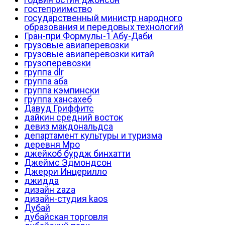
гостеприимство
государственный министр народного
образования и передовых технологий
Гран-при Формулы-1 Абу-Даби
грузовые авиаперевозки
грузовые авиаперевозки китай
грузоперевозки
группа dlr
группа аба
группа кэмпински
группа хансахеб
Давуд Гриффитс
дайкин средний восток
девиз макдональдса
департамент культуры и туризма
деревня Мро
джейкоб бурдж бинхатти
Джеймс Эдмондсон
Джерри Инцерилло
джидда
дизайн zaza
дизайн-студия kaos
Дубай
дубайская торговля