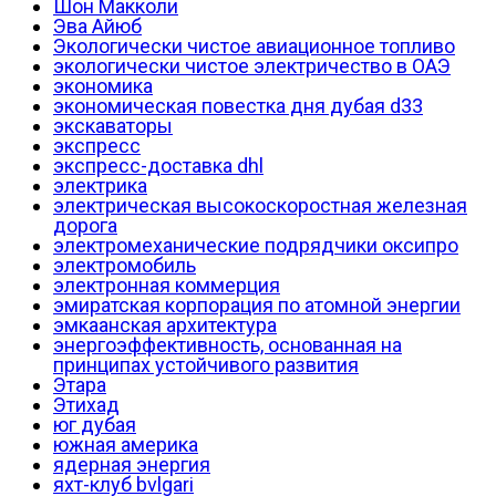
Шон Макколи
Эва Айюб
Экологически чистое авиационное топливо
экологически чистое электричество в ОАЭ
экономика
экономическая повестка дня дубая d33
экскаваторы
экспресс
экспресс-доставка dhl
электрика
электрическая высокоскоростная железная
дорога
электромеханические подрядчики оксипро
электромобиль
электронная коммерция
эмиратская корпорация по атомной энергии
эмкаанская архитектура
энергоэффективность, основанная на
принципах устойчивого развития
Этара
Этихад
юг дубая
южная америка
ядерная энергия
яхт-клуб bvlgari