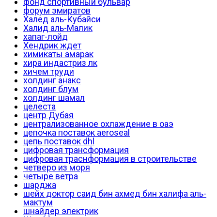
фонд спортивный бульвар
форум эмиратов
Халед аль-Кубайси
Халид аль-Малик
хапаг-лойд
Хендрик ждет
химикаты амарак
хира индастриз лк
хичем труди
холдинг анакс
холдинг блум
холдинг шамал
целеста
центр Дубая
централизованное охлаждение в оаэ
цепочка поставок aeroseal
цепь поставок dhl
цифровая трансформация
цифровая траснформация в строительстве
четверо из моря
четыре ветра
шарджа
шейх доктор саид бин ахмед бин халифа аль-
мактум
шнайдер электрик