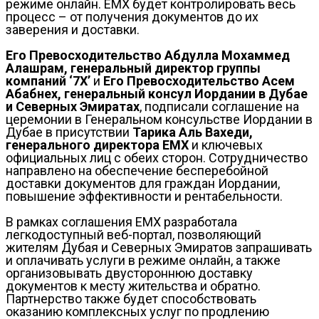
режиме онлайн. EMX будет контролировать весь
процесс – от получения документов до их
заверения и доставки.
Его Превосходительство Абдулла Мохаммед
Алашрам, генеральный директор группы
компаний ‘7X’
и
Его Превосходительство Асем
Абабнех, генеральный консул Иордании в Дубае
и Северных Эмиратах
, подписали соглашение на
церемонии в Генеральном консульстве Иордании в
Дубае в присутствии
Тарика Аль Вахеди,
генерального директора EMX
и ключевых
официальных лиц с обеих сторон. Сотрудничество
направлено на обеспечение бесперебойной
доставки документов для граждан Иордании,
повышение эффективности и рентабельности.
В рамках соглашения EMX разработала
легкодоступный веб-портал, позволяющий
жителям Дубая и Северных Эмиратов запрашивать
и оплачивать услуги в режиме онлайн, а также
организовывать двустороннюю доставку
документов к месту жительства и обратно.
Партнерство также будет способствовать
оказанию комплексных услуг по продлению