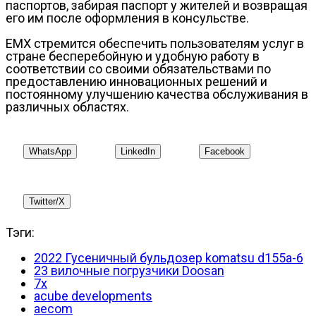
паспортов, забирая паспорт у жителей и возвращая
его им после оформления в консульстве.
EMX стремится обеспечить пользователям услуг в
стране бесперебойную и удобную работу в
соответствии со своими обязательствами по
предоставлению инновационных решений и
постоянному улучшению качества обслуживания в
различных областях.
WhatsApp
LinkedIn
Facebook
Twitter/X
Тэги:
2022 Гусеничный бульдозер komatsu d155a-6
23 вилочные погрузчики Doosan
7x
acube developments
aecom