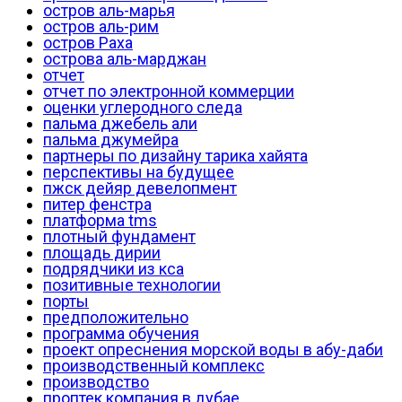
остров аль-марья
остров аль-рим
остров Раха
острова аль-марджан
отчет
отчет по электронной коммерции
оценки углеродного следа
пальма джебель али
пальма джумейра
партнеры по дизайну тарика хайята
перспективы на будущее
пжск дейяр девелопмент
питер фенстра
платформа tms
плотный фундамент
площадь дирии
подрядчики из кса
позитивные технологии
порты
предположительно
программа обучения
проект опреснения морской воды в абу-даби
производственный комплекс
производство
проптек компания в дубае