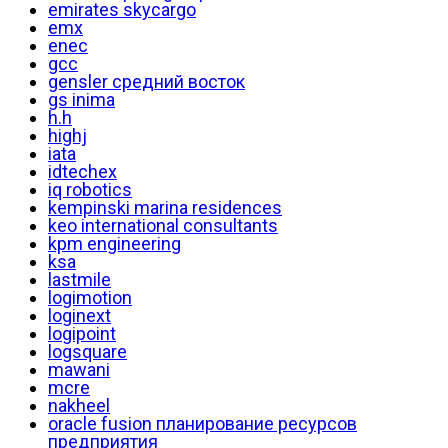
emirates skycargo
emx
enec
gcc
gensler средний восток
gs inima
h.h
highj
iata
idtechex
iq robotics
kempinski marina residences
keo international consultants
kpm engineering
ksa
lastmile
logimotion
loginext
logipoint
logsquare
mawani
mcre
nakheel
oracle fusion планирование ресурсов
предприятия