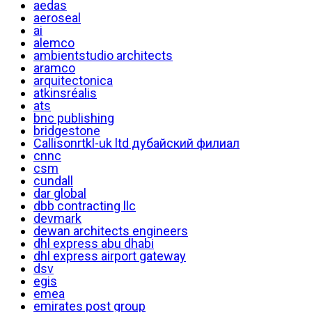
aedas
aeroseal
ai
alemco
ambientstudio architects
aramco
arquitectonica
atkinsréalis
ats
bnc publishing
bridgestone
Callisonrtkl-uk ltd дубайский филиал
cnnc
csm
cundall
dar global
dbb contracting llc
devmark
dewan architects engineers
dhl express abu dhabi
dhl express airport gateway
dsv
egis
emea
emirates post group