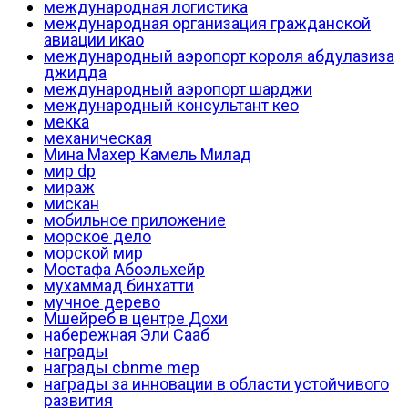
международная логистика
международная организация гражданской
авиации икао
международный аэропорт короля абдулазиза
джидда
международный аэропорт шарджи
международный консультант кео
мекка
механическая
Мина Махер Камель Милад
мир dp
мираж
мискан
мобильное приложение
морское дело
морской мир
Мостафа Абоэльхейр
мухаммад бинхатти
мучное дерево
Мшейреб в центре Дохи
набережная Эли Сааб
награды
награды cbnme mep
награды за инновации в области устойчивого
развития