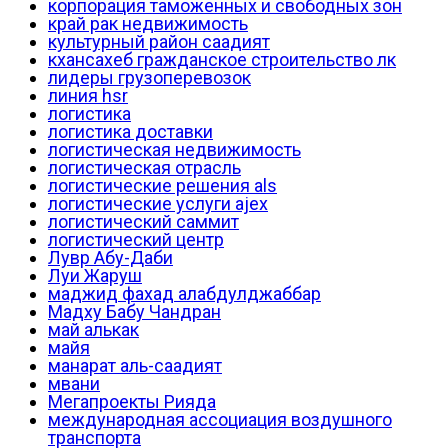
корпорация таможенных и свободных зон
край рак недвижимость
культурный район саадият
кхансахеб гражданское строительство лк
лидеры грузоперевозок
линия hsr
логистика
логистика доставки
логистическая недвижимость
логистическая отрасль
логистические решения als
логистические услуги ajex
логистический саммит
логистический центр
Лувр Абу-Даби
Луи Жаруш
маджид фахад алабдулджаббар
Мадху Бабу Чандран
май алькак
майя
манарат аль-саадият
мвани
Мегапроекты Рияда
международная ассоциация воздушного
транспорта