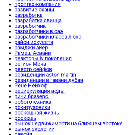
проптех-компания
развитие оханы
разработка
разработка свинца
разработчик
разработчики в оаэ
разработчики класса люкс
район искусств
рамджи айер
Рамеш Асвани
реакторы iv поколения
регион Мена
реестр сейфов
резиденции aston martin
резиденции в гавани дубая
Рене Нейхоф
рециркуляция воды
ричи бразерс.
робототехника
рок-грузовики
роскошная жизнь
роскошь
рынок недвижимости на ближнем востоке
рынок экологии
савойя