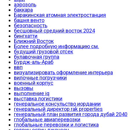
аэрозоль
баккара
Баракинская атомная электростанция
башня венто
безопасность
бесшовный средний восток 2024
бингхатти
Ближний Восток
Более подробную информацию см.
будущий грузовой отсек
булавочная группа
Бурдж-аль-Араб
ввп
визуализировать оформление интерьера
вилочные погрузчики
военный корпус
вызовы
выполнение iq
выставка логистики
генеральное консульство иордании
генеральный директор rak properties
генеральный план развития города дубай 2040
глобальные авиаперевозки
глобальные перевозки и логистика
годвин остин джонсон