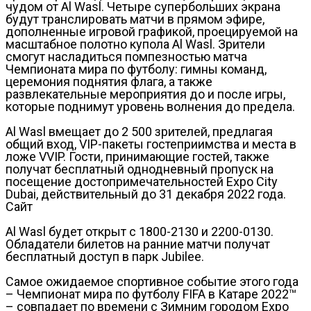
чудом от Al Wasl. Четыре супербольших экрана
будут транслировать матчи в прямом эфире,
дополненные игровой графикой, проецируемой на
масштабное полотно купола Al Wasl. Зрители
смогут насладиться помпезностью матча
Чемпионата мира по футболу: гимны команд,
церемония поднятия флага, а также
развлекательные мероприятия до и после игры,
которые поднимут уровень волнения до предела.
Al Wasl вмещает до 2 500 зрителей, предлагая
общий вход, VIP-пакеты гостеприимства и места в
ложе VVIP. Гости, принимающие гостей, также
получат бесплатный однодневный пропуск на
посещение достопримечательностей Expo City
Dubai, действительный до 31 декабря 2022 года.
Сайт
Al Wasl будет открыт с 1800-2130 и 2200-0130.
Обладатели билетов на ранние матчи получат
бесплатный доступ в парк Jubilee.
Самое ожидаемое спортивное событие этого года
– Чемпионат мира по футболу FIFA в Катаре 2022™
– совпадает по времени с Зимним городом Expo