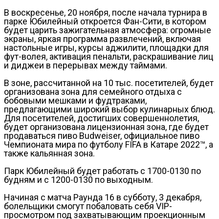
В воскресенье, 20 ноября, после начала турнира в
парке Юбилейный откроется Фан-Сити, в котором
будет царить зажигательная атмосфера: огромные
экраны, яркая программа развлечений, включая
настольные игры, курсы аджилити, площадки для
фут-волея, активация пенальти, раскрашивание лиц
и диджеи в перерывах между таймами.
В зоне, рассчитанной на 10 тыс. посетителей, будет
организована зона для семейного отдыха с
бобовыми мешками и фудтраками,
предлагающими широкий выбор кулинарных блюд.
Для посетителей, достигших совершеннолетия,
будет организована лицензионная зона, где будет
продаваться пиво Budweiser, официальное пиво
Чемпионата мира по футболу FIFA в Катаре 2022™, а
также кальянная зона.
Парк Юбилейный будет работать с 1700-0130 по
будням и с 1200-0130 по выходным.
Начиная с матча Раунда 16 в субботу, 3 декабря,
болельщики смогут побаловать себя VIP-
просмотром под захватывающим проекционным