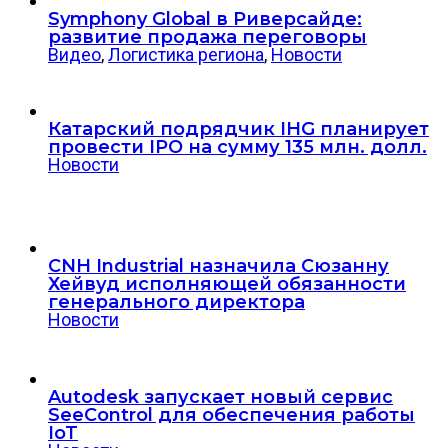
Symphony Global в Риверсайде:
развитие продажа переговоры
Видео
,
Логистика региона
,
Новости
Катарский подрядчик IHG планирует
провести IPO на сумму 135 млн. долл.
Новости
CNH Industrial назначила Сюзанну
Хейвуд исполняющей обязанности
генерального директора
Новости
Autodesk запускает новый сервис
SeeControl для обеспечения работы
IoT