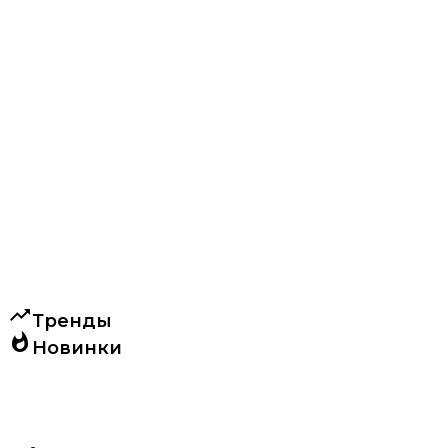
trending_up
Тренды
whatshot
Новинки