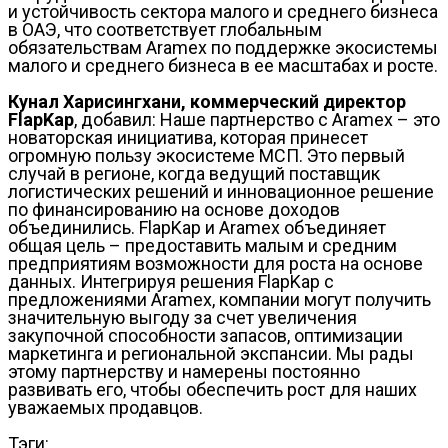
и устойчивость сектора малого и среднего бизнеса
в ОАЭ, что соответствует глобальным
обязательствам Aramex по поддержке экосистемы
малого и среднего бизнеса в ее масштабах и росте.
Кунал Харисингхани, коммерческий директор
FlapKap
, добавил: Наше партнерство с Aramex – это
новаторская инициатива, которая принесет
огромную пользу экосистеме МСП. Это первый
случай в регионе, когда ведущий поставщик
логистических решений и инновационное решение
по финансированию на основе доходов
объединились. FlapKap и Aramex объединяет
общая цель – предоставить малым и средним
предприятиям возможности для роста на основе
данных. Интегрируя решения FlapKap с
предложениями Aramex, компании могут получить
значительную выгоду за счет увеличения
закупочной способности запасов, оптимизации
маркетинга и региональной экспансии. Мы рады
этому партнерству и намерены постоянно
развивать его, чтобы обеспечить рост для наших
уважаемых продавцов.
Тэги: