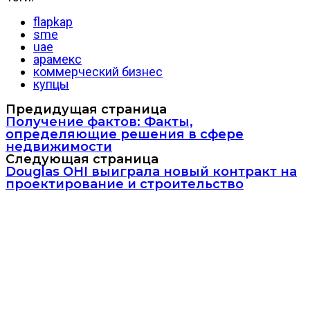
flapkap
sme
uae
арамекс
коммерческий бизнес
купцы
Предидущая страница
Получение фактов: Факты,
определяющие решения в сфере
недвижимости
Следующая страница
Douglas OHI выиграла новый контракт на
проектирование и строительство