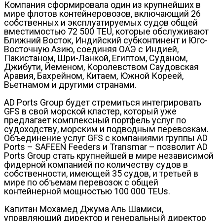
Компания сформировала один из крупнейших в
мире флотов контейнеровозов, включающий 26
собственных и эксплуатируемых судов общей
вместимостью 72 500 TEU, которые обслуживают
Ближний Восток, Индийский субконтинент и Юго-
Восточную Азию, соединяя ОАЭ с Индией,
Пакистаном, Шри-Ланкой, Египтом, Суданом,
Джибути, Йеменом, Королевством Саудовская
Аравия, Бахрейном, Китаем, Южной Кореей,
Вьетнамом и другими странами.
AD Ports Group будет стремиться интегрировать
GFS в свой морской кластер, который уже
предлагает комплексный портфель услуг по
судоходству, морским и подводным перевозкам.
Объединение услуг GFS с компаниями группы AD
Ports – SAFEEN Feeders и Transmar – позволит AD
Ports Group стать крупнейшей в мире независимой
фидерной компанией по количеству судов в
собственности, имеющей 35 судов, и третьей в
мире по объемам перевозок с общей
контейнерной мощностью 100 000 TEUs.
Капитан Мохамед Джума Аль Шамиси,
управляющий директор и генеральный директор