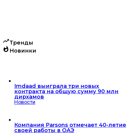
trending_up
Тренды
whatshot
Новинки
Imdaad выиграла три новых
контракта на общую сумму 90 млн
дирхамов
Новости
Компания Parsons отмечает 40-летие
своей работы в ОАЭ