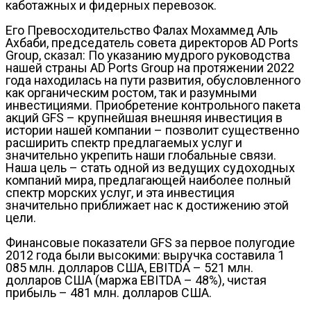
каботажных и фидерных перевозок.
Его Превосходительство Фалах Мохаммед Аль
Ахбаби, председатель совета директоров AD Ports
Group, сказал: По указанию мудрого руководства
нашей страны AD Ports Group на протяжении 2022
года находилась на пути развития, обусловленного
как органическим ростом, так и разумными
инвестициями. Приобретение контрольного пакета
акций GFS – крупнейшая внешняя инвестиция в
истории нашей компании – позволит существенно
расширить спектр предлагаемых услуг и
значительно укрепить наши глобальные связи.
Наша цель – стать одной из ведущих судоходных
компаний мира, предлагающей наиболее полный
спектр морских услуг, и эта инвестиция
значительно приближает нас к достижению этой
цели.
Финансовые показатели GFS за первое полугодие
2012 года были высокими: выручка составила 1
085 млн. долларов США, EBITDA – 521 млн.
долларов США (маржа EBITDA – 48%), чистая
прибыль – 481 млн. долларов США.