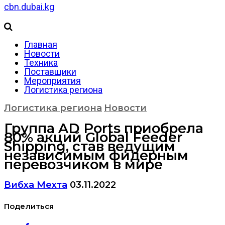
cbn.dubai.kg
Главная
Новости
Техника
Поставщики
Мероприятия
Логистика региона
Логистика региона
Новости
Группа AD Ports приобрела
80% акций Global Feeder
Shipping, став ведущим
независимым фидерным
перевозчиком в мире
Вибха Мехта
03.11.2022
Поделиться