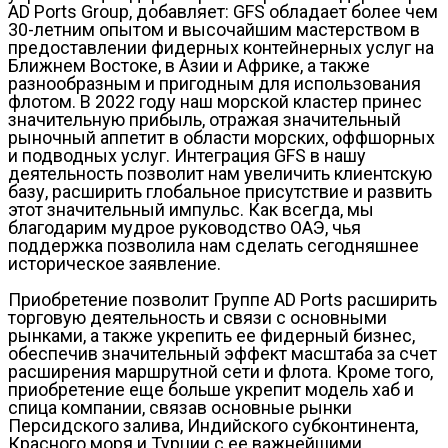
AD Ports Group, добавляет: GFS обладает более чем
30-летним опытом и высочайшим мастерством в
предоставлении фидерных контейнерных услуг на
Ближнем Востоке, в Азии и Африке, а также
разнообразным и пригодным для использования
флотом. В 2022 году наш морской кластер принес
значительную прибыль, отражая значительный
рыночный аппетит в области морских, оффшорных
и подводных услуг. Интеграция GFS в нашу
деятельность позволит нам увеличить клиентскую
базу, расширить глобальное присутствие и развить
этот значительный импульс. Как всегда, мы
благодарим мудрое руководство ОАЭ, чья
поддержка позволила нам сделать сегодняшнее
историческое заявление.
Приобретение позволит Группе AD Ports расширить
торговую деятельность и связи с основными
рынками, а также укрепить ее фидерный бизнес,
обеспечив значительный эффект масштаба за счет
расширения маршрутной сети и флота. Кроме того,
приобретение еще больше укрепит модель хаб и
спица компании, связав основные рынки
Персидского залива, Индийского субконтинента,
Красного моря и Турции с ее важнейшими