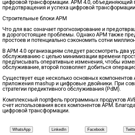
цифровой трансформации. APM 4.0, объединяющий п
предотвращения и успеха цифровой трансформации
Строительные блоки APM
Что для вас означает прогнозирование и предотвра
в дорогостоящие проблемы. Однако APM также пред
простоев и потенциально сэкономить сотни миллион
В APM 4.0 организациям следует рассмотреть два 
обслуживанию с целью минимизации времени прост
предписывать оперативные изменения, чтобы измен
обслуживание, второй позволяет добиться операци
Существует еще несколько основных компонентов A
приложения mashup и цифровые двойники. При сов
стратегии предиктивного обслуживания (PdM).
Комплексный портфель программных продуктов AV
счет использования всех компонентов APM. Благод
цифровой трансформации.
WhatsApp
LinkedIn
Facebook
Twitt