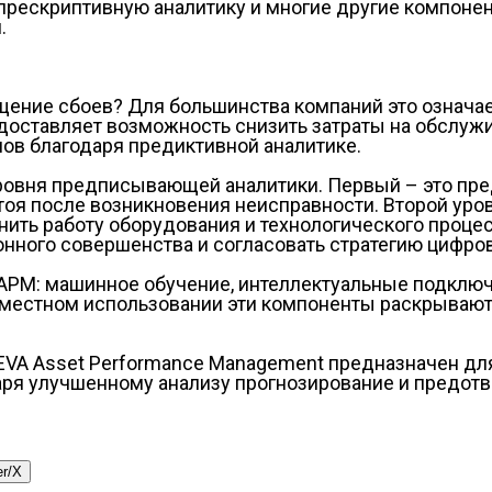
рескриптивную аналитику и многие другие компонен
.
щение сбоев? Для большинства компаний это означае
оставляет возможность снизить затраты на обслужи
ов благодаря предиктивной аналитике.
уровня предписывающей аналитики. Первый – это пр
оя после возникновения неисправности. Второй уро
ить работу оборудования и технологического процес
онного совершенства и согласовать стратегию цифро
PM: машинное обучение, интеллектуальные подключе
местном использовании эти компоненты раскрывают 
EVA Asset Performance Management предназначен д
аря улучшенному анализу прогнозирование и предот
er/X