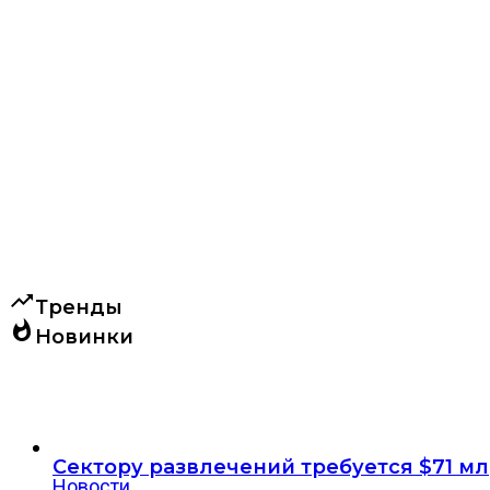
trending_up
Тренды
whatshot
Новинки
Сектору развлечений требуется $71 м
Новости