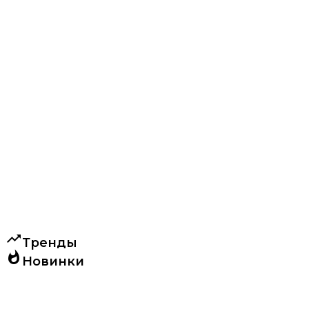
trending_up
Тренды
whatshot
Новинки