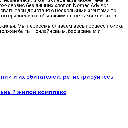
о человеческий контакт все еще может иметь
ж-сервис без лишних хлопот. Nomad Advisor
овать свои действия с несколькими агентами по
 по сравнению с обычными платежами клиентов.
у жилья. Мы переосмысливаем весь процесс поиска
н должен быть – онлайновым, бесшовным и
ний и их обитателей, регистрируйтесь
льный жилой комплекс