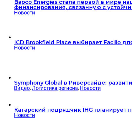
Bapco Energies стала первой в мире 
финансирования, связанную с устойч
Новости
ICD Brookfield Place выбирает Facilio 
Новости
Symphony Global в Риверсайде: разви
Видео
,
Логистика региона
,
Новости
Катарский подрядчик IHG планирует пр
Новости