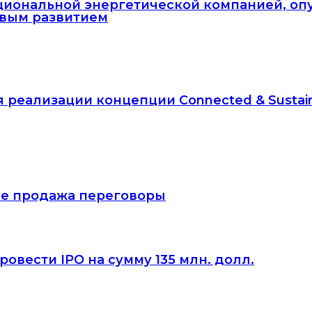
национальной энергетической компанией, 
ивым развитием
для реализации концепции Connected & Sustain
тие продажа переговоры
овести IPO на сумму 135 млн. долл.