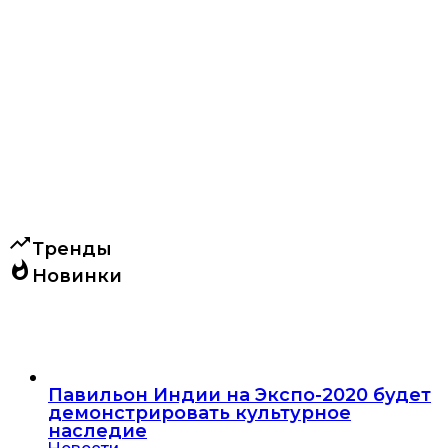
trending_up
Тренды
whatshot
Новинки
Павильон Индии на Экспо-2020 будет
демонстрировать культурное
наследие