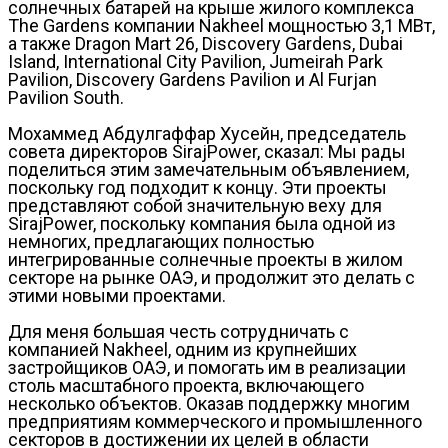
солнечных батарей на крыше жилого комплекса
The Gardens компании Nakheel мощностью 3,1 МВт,
а также Dragon Mart 26, Discovery Gardens, Dubai
Island, International City Pavilion, Jumeirah Park
Pavilion, Discovery Gardens Pavilion и Al Furjan
Pavilion South.
Мохаммед Абдулгаффар Хусейн, председатель
совета директоров SirajPower, сказал: Мы рады
поделиться этим замечательным объявлением,
поскольку год подходит к концу. Эти проекты
представляют собой значительную веху для
SirajPower, поскольку компания была одной из
немногих, предлагающих полностью
интегрированные солнечные проекты в жилом
секторе на рынке ОАЭ, и продолжит это делать с
этими новыми проектами.
Для меня большая честь сотрудничать с
компанией Nakheel, одним из крупнейших
застройщиков ОАЭ, и помогать им в реализации
столь масштабного проекта, включающего
несколько объектов. Оказав поддержку многим
предприятиям коммерческого и промышленного
секторов в достижении их целей в области