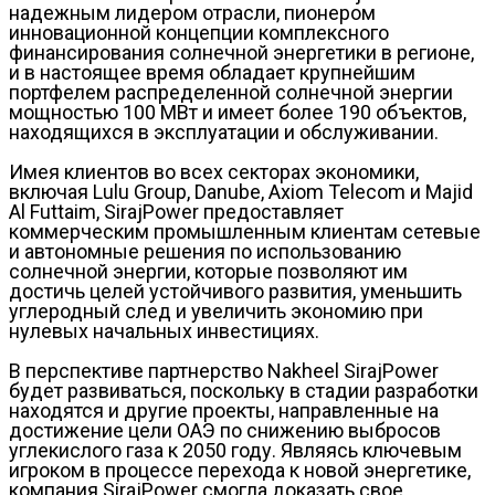
надежным лидером отрасли, пионером
инновационной концепции комплексного
финансирования солнечной энергетики в регионе,
и в настоящее время обладает крупнейшим
портфелем распределенной солнечной энергии
мощностью 100 МВт и имеет более 190 объектов,
находящихся в эксплуатации и обслуживании.
Имея клиентов во всех секторах экономики,
включая Lulu Group, Danube, Axiom Telecom и Majid
Al Futtaim, SirajPower предоставляет
коммерческим промышленным клиентам сетевые
и автономные решения по использованию
солнечной энергии, которые позволяют им
достичь целей устойчивого развития, уменьшить
углеродный след и увеличить экономию при
нулевых начальных инвестициях.
В перспективе партнерство Nakheel SirajPower
будет развиваться, поскольку в стадии разработки
находятся и другие проекты, направленные на
достижение цели ОАЭ по снижению выбросов
углекислого газа к 2050 году. Являясь ключевым
игроком в процессе перехода к новой энергетике,
компания SirajPower смогла доказать свое