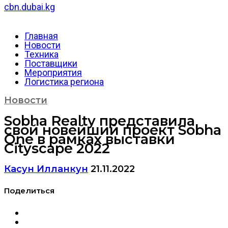
cbn.dubai.kg
Главная
Новости
Техника
Поставщики
Мероприятия
Логистика региона
Новости
Sobha Realty представила
свой новейший проект Sobha
One в рамках выставки
Cityscape 2022
Касун Илланкун
21.11.2022
Поделиться