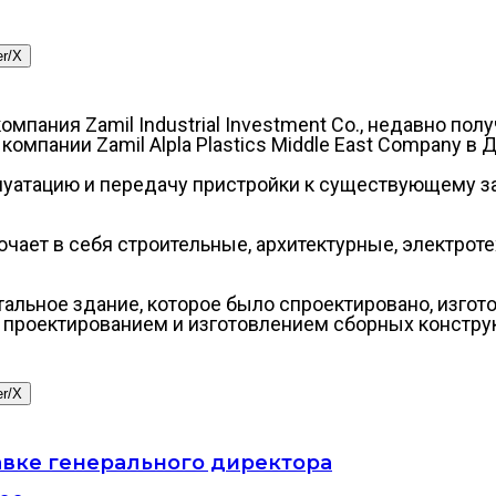
er/X
компания Zamil Industrial Investment Co., недавно по
й компании Zamil Alpla Plastics Middle East Company 
луатацию и передачу пристройки к существующему зав
ючает в себя строительные, архитектурные, электрот
льное здание, которое было спроектировано, изготов
я проектированием и изготовлением сборных конструк
er/X
авке генерального директора