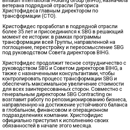
Binladin International Holding Group (BIHG), назначила
ветерана подрядной отрасли Григориса
Христофидеса главным директором по
трансформации (CTO).
Кристофидес проработал в подрядной отрасли
более 35 лет и присоединился к SBG в решающий
момент ее истории: в рамках программы
трансформации всей Группы, направленной на
поглощение, перестройку и переосмысление SBG
под руководством Совета директоров BIHG.
Христофидес продолжит тесное сотрудничество с
руководством SBG и Советом директоров BIHG, а
также с назначенными консультантами, чтобы
контролировать процесс трансформации SBG и
обеспечить максимальное увеличение стоимости
для всех заинтересованных сторон. Совместно с
генеральным директором SBG Contracting он
возглавит работу по репозиционированию бизнеса,
направленную на достижение устойчивого баланса
в глобальном, финансовом и операционном
подразделениях компании. Христофидис
официально приступил к исполнению своих
обязанностей в начале этого месяца.