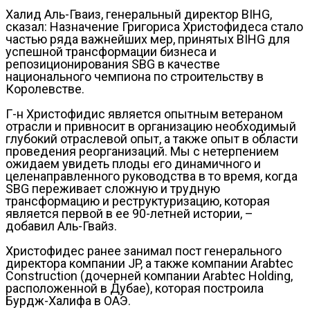
Халид Аль-Гваиз, генеральный директор BIHG,
сказал: Назначение Григориса Христофидеса стало
частью ряда важнейших мер, принятых BIHG для
успешной трансформации бизнеса и
репозиционирования SBG в качестве
национального чемпиона по строительству в
Королевстве.
Г-н Христофидис является опытным ветераном
отрасли и привносит в организацию необходимый
глубокий отраслевой опыт, а также опыт в области
проведения реорганизаций. Мы с нетерпением
ожидаем увидеть плоды его динамичного и
целенаправленного руководства в то время, когда
SBG переживает сложную и трудную
трансформацию и реструктуризацию, которая
является первой в ее 90-летней истории, –
добавил Аль-Гвайз.
Христофидес ранее занимал пост генерального
директора компании JP, а также компании Arabtec
Construction (дочерней компании Arabtec Holding,
расположенной в Дубае), которая построила
Бурдж-Халифа в ОАЭ.