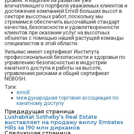
уровня. Я нацелен на развитие уже
впечатляющего портфеля уважаемых клиентов и
достижение компанией Emrill больших высот в
секторе высотных работ, поскольку мы
стремимся обеспечить высочайший стандарт
качества, безопасности и удовлетворенности
клиентов при оказании услуг на высотных
объектах с помощью нашей растущей команды
специалистов в этой области.
Уильямс имеет сертификат Института
профессиональной безопасности и здоровья по
управлению безопасностью в индустрии
канатного доступа и работы на высоте,
управлению рисками и общий сертификат
NEBOSH.
Тэги:
emrill
международная торговая ассоциация по
канатному доступу
Предидущая страница
Luxhabitat Sotheby’s Real Estate
выставляет на продажу виллу Emirates
Hills за 190 млн дирхамов
Следующая страница