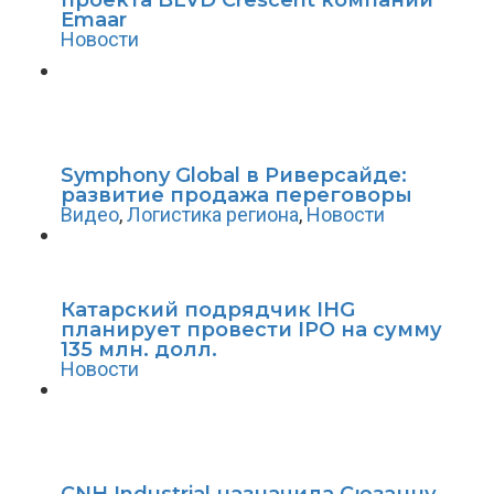
проекта BLVD Crescent компании
Emaar
Новости
Symphony Global в Риверсайде:
развитие продажа переговоры
Видео
,
Логистика региона
,
Новости
Катарский подрядчик IHG
планирует провести IPO на сумму
135 млн. долл.
Новости
CNH Industrial назначила Сюзанну