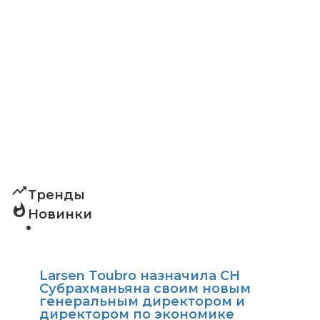
trending_up
Тренды
whatshot
Новинки
Larsen Toubro назначила СН
Субрахманьяна своим новым
генеральным директором и
директором по экономике